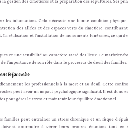
la gestion des cimetières et la préparation des sépultures. Ses prin
r les inhumations. Cela nécessite une bonne condition physique
ntretien des allées et des espaces verts du cimetière, contribuant 
 La réalisation et l’installation de monuments funéraires, ce qui 
ues et une sensibilité au caractère sacré des lieux. Le marbrier-fo
t de l’importance de son rôle dans le processus de deuil des familles.
ans le funéraire
idiennement les professionnels à la mort et au deuil. Cette confro
roches peut avoir un impact psychologique significatif. Il est donc e
es pour gérer le stress et maintenir leur équilibre émotionnel.
es familles peut entraîner un stress chronique et un risque d’épu
re doivent apprendre à gérer leurs propres émotions tout en 