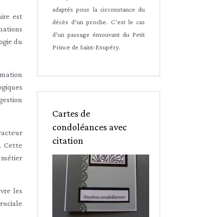
adaptés pour la circonstance du
ire est
décès d’un proche. C’est le cas
mations
d’un passage émouvant du Petit
logie du
Prince de Saint-Exupéry.
rmation
ogiques
gestion
Cartes de
condoléances avec
racteur
citation
. Cette
 métier
vre les
cruciale