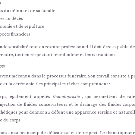
s
ts du défunt et de sa famille
ées au décès
rémonie et de sépulture
pects financiers
nde sensibilité tout en restant professionnel. Il doit être capable d
rendre, tout en respectant leur douleur et leurs traditions.
unts
uvent méconnu dans le processus funéraire. Son travail consiste à p
le et la cérémonie. Ses principales tâches comprennent :
corps, également appelés
thanatopraxie
, qui permettent de rale
njection de fluides conservateurs et le drainage des fluides corpor
thétiques pour donner au défunt une apparence sereine et naturell
ge du corps.
ais aussi beaucoup de délicatesse et de respect. Le thanatopracte