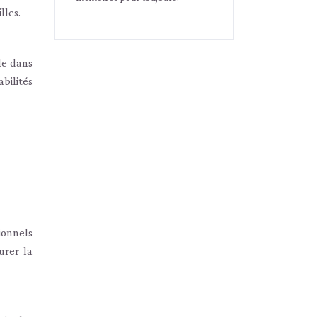
lles.
le dans
bilités
ionnels
urer la