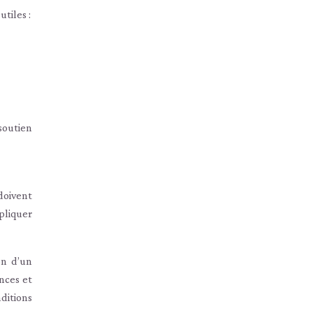
tiles :
soutien
doivent
pliquer
on d’un
nces et
ditions