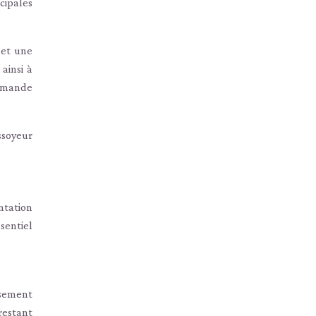
cipales
 et une
ainsi à
demande
ssoyeur
ntation
ssentiel
isement
restant