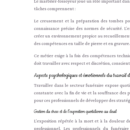
Le marbrier-fossoyeur joue un rôle important dans 
tâches comprennent :
Le creusement et la préparation des tombes pou
connaissance précise des normes de sécurité. L’e
créer un environnement propice au recueillement.
des compétences en taille de pierre et en gravure.
Ce métier exige à la fois des compétences techniq
doit travailler avec respect et discrétion, conscien
Aspects psychologiques et émotionnels du travail d
Travailler dans le secteur funéraire expose quot
constante avec la fin de vie et la souffrance des p
pour ces professionnels de développer des stratégi
Gestion du stress et de l’exposition quotidienne au deuil
L’exposition répétée à la mort et à la douleur d
professionnel. Les professionnels du funérai