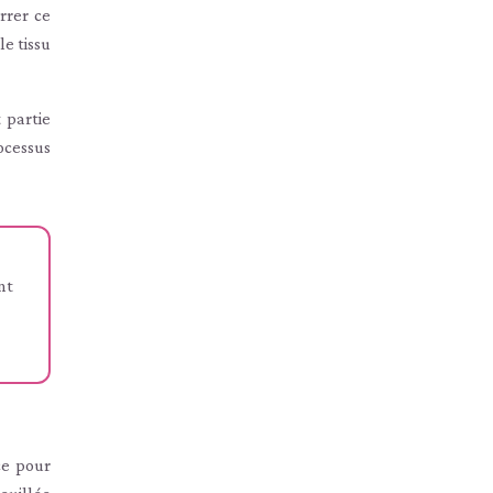
rrer ce
e tissu
 partie
ocessus
nt
ce pour