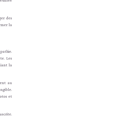
euillée
ger des
rmer la
pathie.
te. Les
iant la
ent au
ngible.
otos et
scrite.