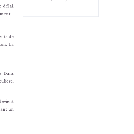
 délai.
oment.
ents de
son. La
e. Dans
ulière.
devient
frant un