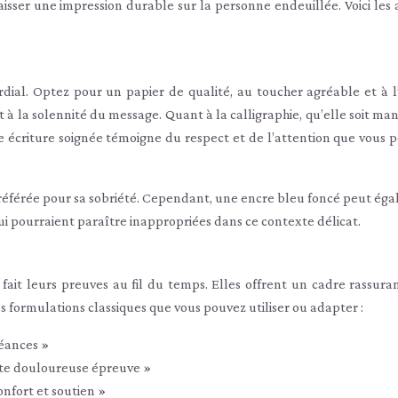
isser une impression durable sur la personne endeuillée. Voici les 
dial. Optez pour un papier de qualité, au toucher agréable et à l
t à la solennité du message. Quant à la calligraphie, qu’elle soit ma
ne écriture soignée témoigne du respect et de l’attention que vous p
éférée pour sa sobriété. Cependant, une encre bleu foncé peut ég
 qui pourraient paraître inappropriées dans ce contexte délicat.
 fait leurs preuves au fil du temps. Elles offrent un cadre rassura
 formulations classiques que vous pouvez utiliser ou adapter :
éances »
te douloureuse épreuve »
nfort et soutien »