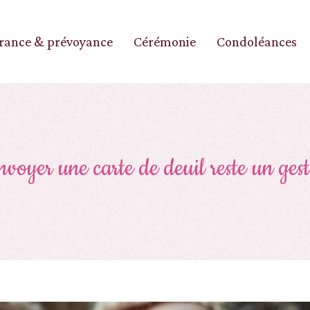
rance & prévoyance
Cérémonie
Condoléances
voyer une carte de deuil reste un gest