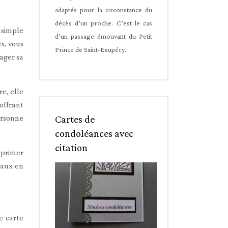
adaptés pour la circonstance du
décès d’un proche. C’est le cas
 simple
d’un passage émouvant du Petit
s, vous
Prince de Saint-Exupéry.
ager sa
e, elle
offrant
Cartes de
personne
condoléances avec
citation
exprimer
ciaux en
e carte