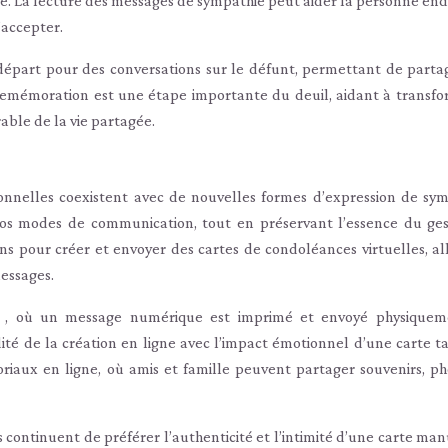
rte. La lecture des messages de sympathie peut aider la personne end
’accepter.
 départ pour des conversations sur le défunt, permettant de parta
 remémoration est une étape importante du deuil, aidant à transfo
able de la vie partagée.
ionnelles coexistent avec de nouvelles formes d’expression de sym
os modes de communication, tout en préservant l’essence du ges
ns pour créer et envoyer des cartes de condoléances virtuelles, all
essages.
s
, où un message numérique est imprimé et envoyé physiquem
é de la création en ligne avec l’impact émotionnel d’une carte ta
oriaux en ligne, où amis et famille peuvent partager souvenirs, ph
ontinuent de préférer l’authenticité et l’intimité d’une carte manu