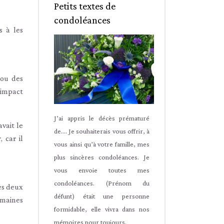
Petits textes de
condoléances
s à les
 ou des
’impact
J’ai appris le décès prématuré
avait le
de.... Je souhaiterais vous offrir, à
 car il
vous ainsi qu’à votre famille, mes
plus sincères condoléances. Je
vous envoie toutes mes
condoléances. (Prénom du
es deux
défunt) était une personne
emaines
formidable, elle vivra dans nos
mémoires pour toujours.