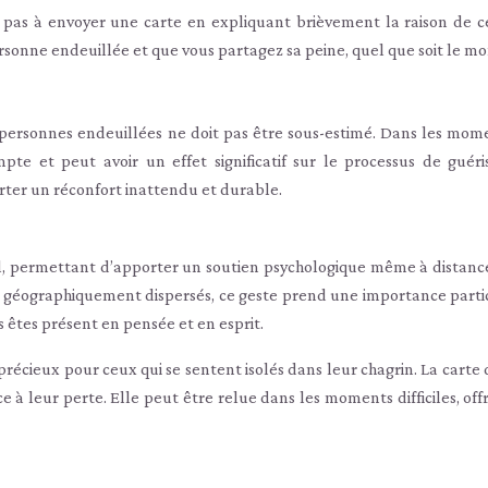
 pas à envoyer une carte en expliquant brièvement la raison de ce
ersonne endeuillée et que vous partagez sa peine, quel que soit le m
 personnes endeuillées ne doit pas être sous-estimé. Dans les mom
pte et peut avoir un effet significatif sur le processus de guéri
ter un réconfort inattendu et durable.
l, permettant d’apporter un soutien psychologique même à distanc
t géographiquement dispersés, ce geste prend une importance partic
 êtes présent en pensée et en esprit.
récieux pour ceux qui se sentent isolés dans leur chagrin. La carte 
ace à leur perte. Elle peut être relue dans les moments difficiles, of