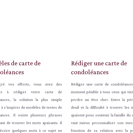
les de carte de
Rédiger une carte de
oléances
condoléances
gré vos efforts, vous avez des
Rédiger une carte de condoléance
ultés à rédiger votre carte de
moment pénible à tous ceux qui vie
ances, la solution la plus simple
perdre un être cher. Entre la pé
 à s’inspirer de modèles de textes de
deuil et la difficulté à trouver les
ances. Il existe plusieurs phrases
apaisent pour soutenir la famille du d
ant de trouver les mots apaisants. Il
vaut mieux personnaliser son me
d’écrire quelques mots à ce sujet en
fonction de sa relation avec la 